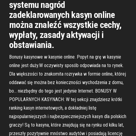
systemu nagród
zadeklarowanych kasyn online
można znaleźć wszystkie cechy,
wypłaty, zasady aktywacji i
obstawiania.
Bonusy kasynowe w kasynie online. Popyt na grę w kasynie
online jest duży.W oczywisty sposób odpowiada na to rynek.
Dla większości to znakomita rozrywka w formie online, której
oddawać się można bez konieczności wychodzenia z domu,
bo… niezbędny do tego jest jedynie Internet. BONUSY W
POPULARNYCH KASYNACH: W tej sekcji znajdziesz krótki
ranking kasyn internetowych, a dokładniej listę
najpopularniejszych i najbezpieczniejszych kasyn dla polskich
graczy! Są to kasyna, które znajdują się na rynku od kilku lat,
przeszły pozytywnie mnóstwo audytów i posiadają licencję