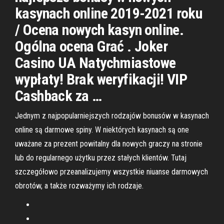
kasynach online 2019-2021 roku
/ Ocena nowych kasyn online.
Ogólna ocena Grać . Joker
Casino UA Natychmiastowe
wypłaty! Brak weryfikacji! VIP
Cashback za …
Jednym z najpopularniejszych rodzajów bonusów w kasynach
online są darmowe spiny. W niektórych kasynach są one
uważane za prezent powitalny dla nowych graczy na stronie
lub do regularnego użytku przez stałych klientów. Tutaj
szczegółowo przeanalizujemy wszystkie niuanse darmowych
obrotów, a także rozważymy ich rodzaje.