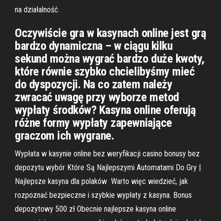
na działalność.
Oczywiście gra w kasynach online jest grą
bardzo dynamiczna – w ciągu kilku
sekund można wygrać bardzo duże kwoty,
które równie szybko chcielibyśmy mieć
do dyspozycji. Na co zatem należy
zwracać uwagę przy wyborze metod
wypłaty środków? Kasyna online oferują
różne formy wypłaty zapewniające
graczom ich wygrane.
Wypłata w kasynie online bez weryfikacji casino bonusy bez
depozytu wybór Które Są Najlepszymi Automatami Do Gry |
Najlepsze kasyna dla polaków Warto więc wiedzieć, jak
rozpoznać bezpieczne i szybkie wypłaty z kasyna. Bonus
depozytowy 500 zł Obecnie najlepsze kasyna online